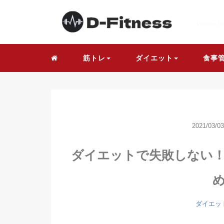
Written b
筋トレ
ダイエット
食事
2021/03/03
ダイエットで失敗しない
ダイエッ