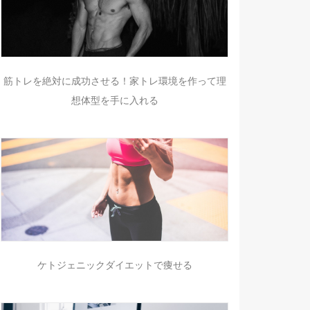
筋トレを絶対に成功させる！家トレ環境を作って理
想体型を手に入れる
ケトジェニックダイエットで痩せる