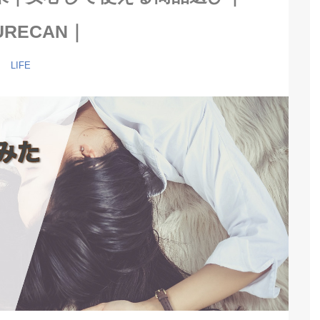
URECAN｜
LIFE