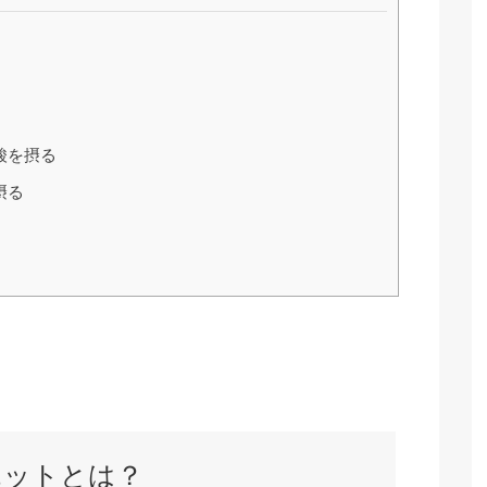
酸を摂る
摂る
エットとは？